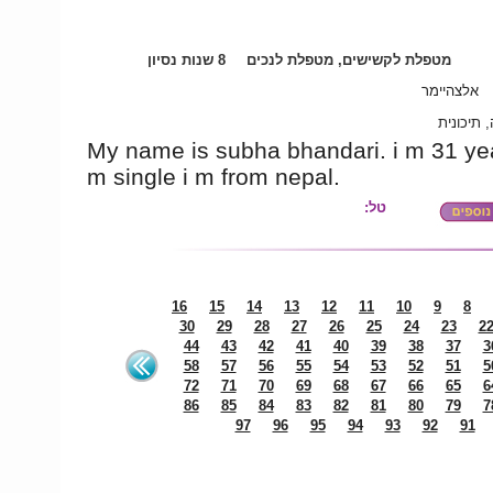
מטפלת לקשישים, מטפלת לנכים
8 שנות נסיון
אלצהיימר
 תיכונית
My name is subha bhandari. i m 31 yea
m single i m from nepal.
טל:
16
15
14
13
12
11
10
9
8
30
29
28
27
26
25
24
23
2
44
43
42
41
40
39
38
37
3
58
57
56
55
54
53
52
51
5
72
71
70
69
68
67
66
65
6
86
85
84
83
82
81
80
79
7
97
96
95
94
93
92
91