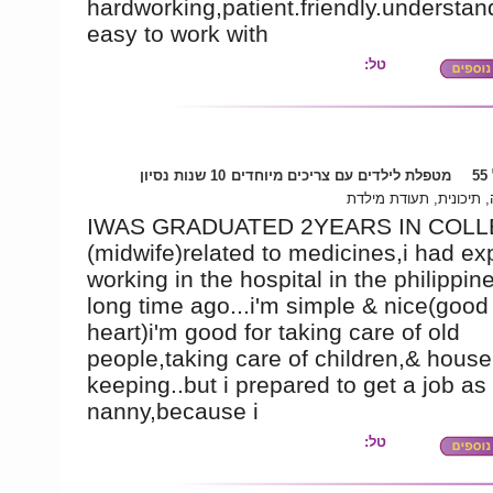
hardworking,patient.friendly.understan
easy to work with
טל:
5
מטפלת לילדים עם צריכים מיוחדים
10 שנות נסיון
 תיכונית, תעודת מילדת
IWAS GRADUATED 2YEARS IN COLL
(midwife)related to medicines,i had ex
working in the hospital in the philippin
long time ago...i'm simple & nice(good
heart)i'm good for taking care of old
people,taking care of children,& house
keeping..but i prepared to get a job as
nanny,because i
טל: