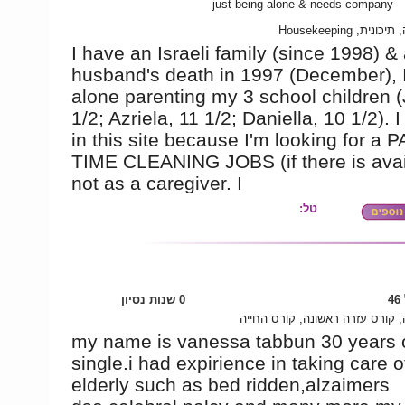
just being alone & needs company
מכללה, תיכונית, H
I have an Israeli family (since 1998) &
husband's death in 1997 (December), 
alone parenting my 3 school children (
1/2; Azriela, 11 1/2; Daniella, 10 1/2). 
in this site because I'm looking for a 
TIME CLEANING JOBS (if there is avai
not as a caregiver. I
טל:
4
0 שנות נסיון
 קורס עזרה ראשונה, קורס החייה
my name is vanessa tabbun 30 years 
single.i had expirience in taking care o
elderly such as bed ridden,alzaimers