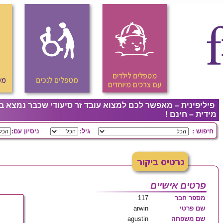
פיליפינית – מאפשר לכם למצוא עובד זר סיעודי שכבר נמצא ב
מידית – חינם !
חיפוש :
גיל:
ניסיון עם:
פרטים אישיים
מספר חבר
117
שם פרטי
arwin
שם משפחה
agustin