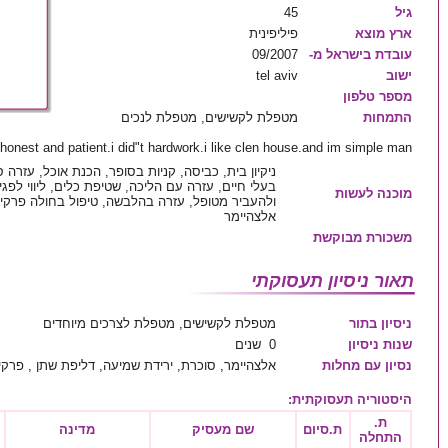
גיל
45
ארץ מוצא
פיליפינית
עובדת בישראל מ-
09/2007
ישוב
tel aviv
מספר טלפון
התמחות
מטפלת לקשישים, מטפלת לנכים
honest and patient.i did"t hardwork.i like clen house.and im simple man
ניקיון בית, כביסה, קניות בסופר, הכנת אוכל, עזרה 
בעלי חיים, עזרה עם הליכה, שטיפת כלים, ליווי לפג
מוכנה לעשות
ולהעביר מטופל, עזרה בהלבשה, טיפול בחולה פרקינס
אלצהיימר
משכורת מבוקשת
תאור ניסיון תעסוקתי
ניסיון בתור
מטפלת לקשישים, מטפלת לצרכים מיוחדים
שנות ניסיון
0 שנים
נסיון עם מחלות
אלצהיימר, סוכרת, ירידת שמיעה, דליפת שתן , פרקי
היסטוריה תעסוקתית
:
ת.
ת.סיום
שם מעסיק
מדינה
התחלה