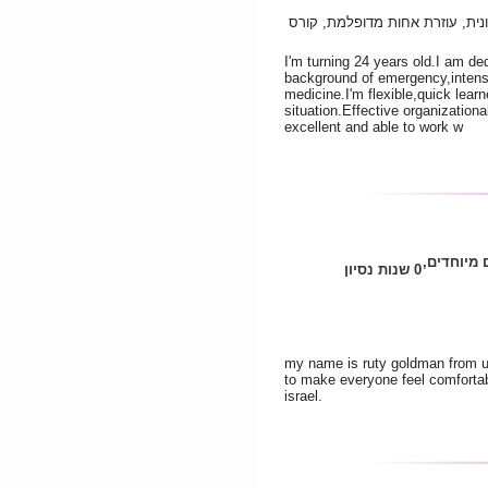
ונית, עוזרת אחות מדופלמת, קורס
I'm turning 24 years old.I am de
background of emergency,intensiv
medicine.I'm flexible,quick lear
situation.Effective organization
excellent and able to work w
 מיוחדים,
0 שנות נסיון
my name is ruty goldman from uk l
to make everyone feel comfortabl
israel.