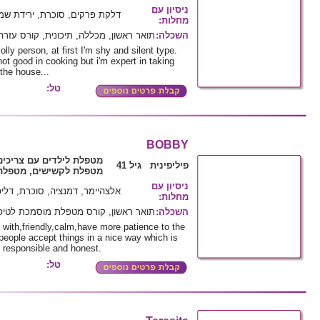
ניסיון עם
דלקת פרקים, סוכרת, ירידת שמי
מחלות
:
השכלה
:
תואר ראשון, מכללה, תיכונית, קורס עזרה
olly person, at first I'm shy and silent type.
 not good in cooking but i'm expert in taking
 the house...
טל:
BOBBY
מטפלת לילדים עם צריכים
פיליפינית גיל 41
מטפלת לקשישים, מטפלת 
ניסיון עם
אלצהיימר, דמנציה, סוכרת, דליפת ש
מחלות
:
השכלה
:
תואר ראשון, קורס מטפלת מוסמכת לטיפו
 with,friendly,calm,have more patience to the
 people accept things in a nice way which is
l responsible and honest.
טל: