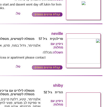
 start.and dasent wont day off.lukin for livin
nks.
טל:
neville
סרילנקית גיל 57
מטפלת לקשישים, מטפלת 
ניסיון עם
אלצהיימר, גידול במוח, סרטן, 
מחלות
:
השכלה
:
מכללה
ficea or apartment please contact
טל:
shiby
מטפלת לילדים עם צריכים
הודית גיל 52
מטפלת לקשישים, מטפלת 
אלצהיימר, קיטע, דלקת פרקים, 
ניסיון עם
אי ספיקת לב מוגדש, פצעי לחץ,
מחלות
:
שיתוק, פרקינסון, אירוע מוחי