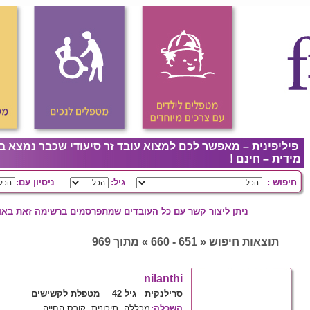
פיליפינית – מאפשר לכם למצוא עובד זר סיעודי שכבר נמצא ב
מידית – חינם !
חיפוש :
גיל:
ניסיון עם:
ניתן ליצור קשר עם כל העובדים שמתפרסמים ברשימה זאת באופ
תוצאות חיפוש « 651 - 660 » מתוך 969
nilanthi
סרילנקית גיל 42
מטפלת לקשישים
השכלה
:
מכללה, תיכונית, קורס החייה