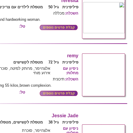
Teresita
פיליפינית גיל 50
מטפלת לילדים עם צריכים
השכלה
:
מכללה
and hardworking woman.
טל:
remy
פיליפינית גיל 72
מטפלת לקשישים
ניסיון עם
אלצהיימר, מרותק למיטה, סוכרת,
מחלות
:
אירוע מוחי
השכלה
:
תיכונית
hing 55 kilos,brown complexion.
טל:
Jessie Jade
פיליפינית גיל 38
מטפלת לקשישים, מטפלת 
ניסיון עם
אלצהיימר, סוכרת
מחלות
: