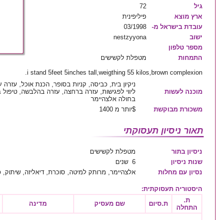
גיל
72
ארץ מוצא
פיליפינית
עובדת בישראל מ-
03/1998
ישוב
nestzyyona
מספר טלפון
התמחות
מטפלת לקשישים
i stand 5feet 5inches tall,weigthing 55 kilos,brown complexion.
ניקיון בית, כביסה, קניות בסופר, הכנת אוכל, עזרה
מוכנה לעשות
ליווי לפגישות, עזרה ברחצה, עזרה בהלבשה, טיפול ב
בחולה אלצהיימר
משכורת מבוקשת
$יותר מ 1400
תאור ניסיון תעסוקתי
ניסיון בתור
מטפלת לקשישים
שנות ניסיון
6 שנים
נסיון עם מחלות
אלצהיימר, מרותק למיטה, סוכרת, דיאליזה, שיתוק, פ
היסטוריה תעסוקתית
:
ת.
ת.סיום
שם מעסיק
מדינה
התחלה