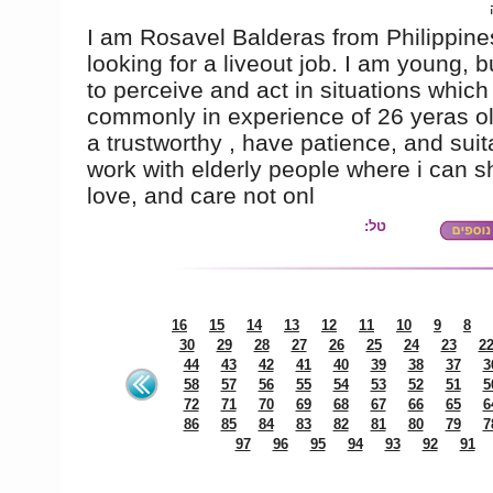
I am Rosavel Balderas from Philippine
looking for a liveout job. I am young, b
to perceive and act in situations which
commonly in experience of 26 yeras ol
a trustworthy , have patience, and suit
work with elderly people where i can 
love, and care not onl
טל:
16
15
14
13
12
11
10
9
8
30
29
28
27
26
25
24
23
2
44
43
42
41
40
39
38
37
3
58
57
56
55
54
53
52
51
5
72
71
70
69
68
67
66
65
6
86
85
84
83
82
81
80
79
7
97
96
95
94
93
92
91