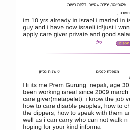
אלצהיימר, ירידת שמיעה, דלקת ריאות
י תעודה
im 10 yrs already in israel.i maried in i
guy!and i have now israeli id!just i won
apply care giver private and good salar
טל:
מטפלת לנכים
0 שנות נסיון
Hi its me Prem Gurung, nepali, age 30,
been working isreal since 2009 march
care giver(metapelet). i know the job v
how to care disable peoples, how to 
the dippers, how to speak with them a
well as i can carry who can not walk n 
hoping for your kind informa