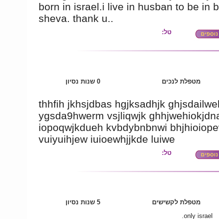
born in israel.i live in husban to be in 
sheva. thank u..
טל:
מטפלת לנכים
0 שנות נסיון
thhfih jkhsjdbas hgjksadhjk ghjsdailwe
ygsda9hwerm vsjliqwjk ghhjwehiokjdn
iopoqwjkdueh kvbdybnbnwi bhjhioiop
vuiyuihjew iuioewhjjkde luiwe
טל:
מטפלת לקשישים
5 שנות נסיון
only israel.