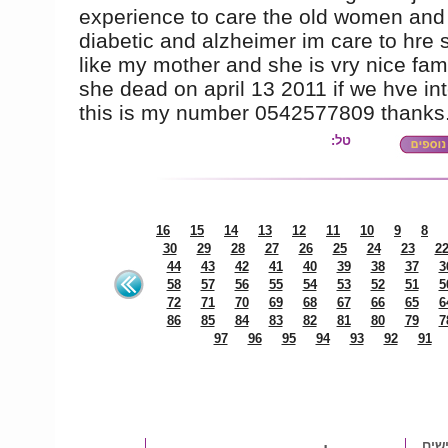
experience to care the old women and 
diabetic and alzheimer im care to hre
like my mother and she is vry nice fami
she dead on april 13 2011 if we hve int
this is my number 0542577809 thanks.
טל:
16
15
14
13
12
11
10
9
8
30
29
28
27
26
25
24
23
2
44
43
42
41
40
39
38
37
3
58
57
56
55
54
53
52
51
5
72
71
70
69
68
67
66
65
6
86
85
84
83
82
81
80
79
7
97
96
95
94
93
92
91
שים