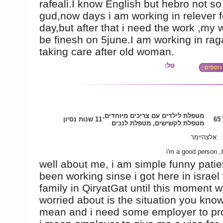
rafeali.I know English but hebro not so
gud,now days i am working in relever f
day,but after that i need the work ,my w
be finesh on 5june.I am working in ra
taking care after old woman.
טל:
מטפלת לילדים עם צריכים מיוחדים,
6
11 שנות נסיון
מטפלת לקשישים, מטפלת לנכים
אלצהיימר
יכונית
well about me, i am simple funny patie
been working sinse i got here in israel
family in QiryatGat until this moment w
worried about is the situation you know
mean and i need some employer to pr