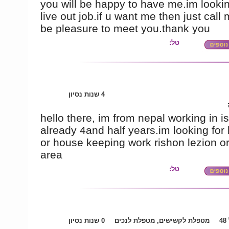
you will be happy to have me.im lookin
live out job.if u want me then just call m
be pleasure to meet you.thank you
טל:
4 שנות נסיון
hello there, im from nepal working in is
already 4and half years.im looking for 
or house keeping work rishon lezion o
area
טל:
4
מטפלת לקשישים, מטפלת לנכים
0 שנות נסיון