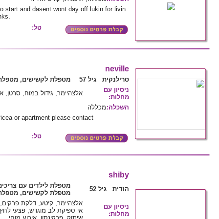
 start.and dasent wont day off.lukin for livin
nks.
טל:
neville
סרילנקית גיל 57
מטפלת לקשישים, מטפלת 
ניסיון עם
אלצהיימר, גידול במוח, סרטן, 
מחלות
:
השכלה
:
מכללה
ficea or apartment please contact
טל:
shiby
מטפלת לילדים עם צריכים
הודית גיל 52
מטפלת לקשישים, מטפלת 
אלצהיימר, קיטע, דלקת פרקים, 
ניסיון עם
אי ספיקת לב מוגדש, פצעי לחץ,
מחלות
:
שיתוק, פרקינסון, אירוע מוחי