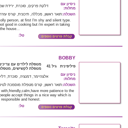
ניסיון עם
דלקת פרקים, סוכרת, ירידת שמי
מחלות
:
השכלה
:
תואר ראשון, מכללה, תיכונית, קורס עזרה
olly person, at first I'm shy and silent type.
 not good in cooking but i'm expert in taking
 the house...
טל:
BOBBY
מטפלת לילדים עם צריכים
פיליפינית גיל 41
מטפלת לקשישים, מטפלת 
ניסיון עם
אלצהיימר, דמנציה, סוכרת, דליפת ש
מחלות
:
השכלה
:
תואר ראשון, קורס מטפלת מוסמכת לטיפו
 with,friendly,calm,have more patience to the
 people accept things in a nice way which is
l responsible and honest.
טל: