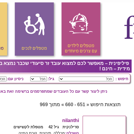
פיליפינית – מאפשר לכם למצוא עובד זר סיעודי שכבר נמצא ב
מידית – חינם !
חיפוש :
גיל:
ניסיון עם:
ניתן ליצור קשר עם כל העובדים שמתפרסמים ברשימה זאת באופ
תוצאות חיפוש « 651 - 660 » מתוך 969
nilanthi
סרילנקית גיל 42
מטפלת לקשישים
השכלה
:
מכללה, תיכונית, קורס החייה