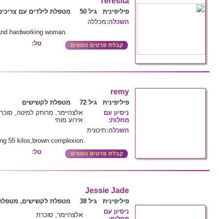
Teresita
פיליפינית גיל 50
מטפלת לילדים עם צריכים
השכלה
:
מכללה
and hardworking woman.
טל:
remy
פיליפינית גיל 72
מטפלת לקשישים
ניסיון עם
אלצהיימר, מרותק למיטה, סוכרת,
מחלות
:
אירוע מוחי
השכלה
:
תיכונית
hing 55 kilos,brown complexion.
טל:
Jessie Jade
פיליפינית גיל 38
מטפלת לקשישים, מטפלת 
ניסיון עם
אלצהיימר, סוכרת
מחלות
: