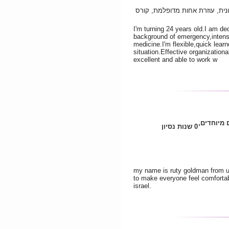
ונית, עוזרת אחות מדופלמת, קורס
I'm turning 24 years old.I am de
background of emergency,intensiv
medicine.I'm flexible,quick lear
situation.Effective organization
excellent and able to work w
 מיוחדים,
0 שנות נסיון
my name is ruty goldman from uk l
to make everyone feel comfortabl
israel.