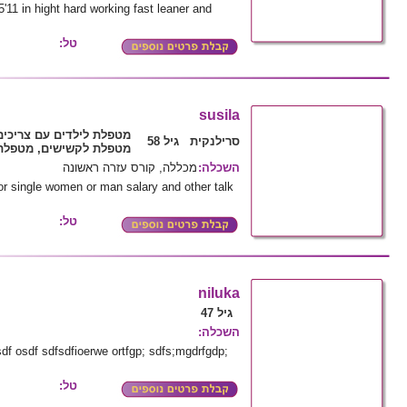
5'11 in hight hard working fast leaner and
טל:
susila
מטפלת לילדים עם צריכים
סרילנקית גיל 58
מטפלת לקשישים, מטפלת 
השכלה
:
מכללה, קורס עזרה ראשונה
 or single women or man salary and other talk
טל:
niluka
גיל 47
השכלה
:
usdf osdf sdfsdfioerwe ortfgp; sdfs;mgdrfgdp;
טל: