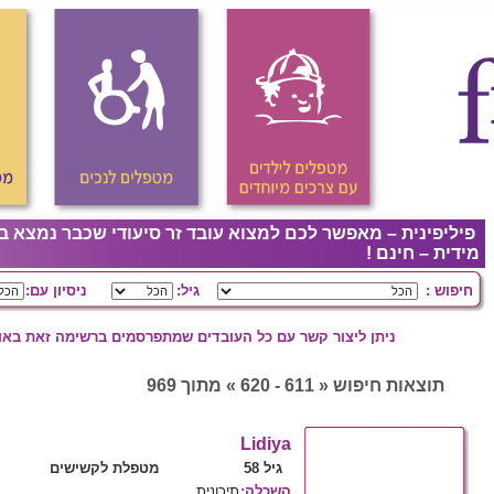
פיליפינית – מאפשר לכם למצוא עובד זר סיעודי שכבר נמצא ב
מידית – חינם !
חיפוש :
גיל:
ניסיון עם:
ניתן ליצור קשר עם כל העובדים שמתפרסמים ברשימה זאת באופ
תוצאות חיפוש « 611 - 620 » מתוך 969
Lidiya
גיל 58
מטפלת לקשישים
השכלה
:
תיכונית