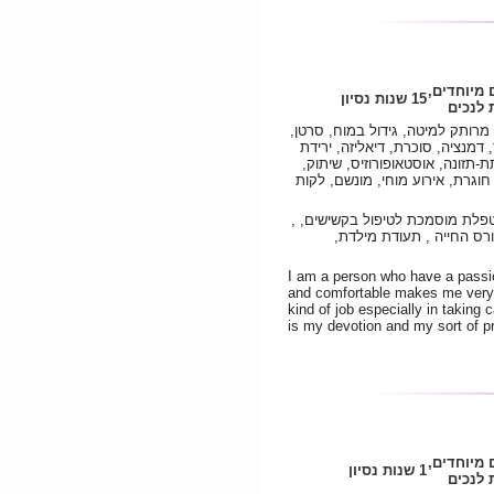
 מיוחדים,
15 שנות נסיון
לנכים
מרותק למיטה, גידול במוח, סרטן,
דמנציה, סוכרת, דיאליזה, ירידת
-תזונה, אוסטאופורוזיס, שיתוק,
וגרת, אירוע מוחי, מונשם, לקות
פלת מוסמכת לטיפול בקשישים, ,
ס החייה , תעודת מילדת,
I am a person who have a passi
and comfortable makes me very 
kind of job especially in taking
is my devotion and my sort of pr
 מיוחדים,
1 שנות נסיון
לנכים