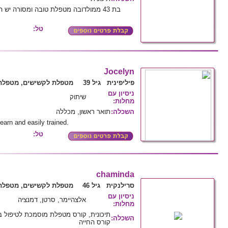
בת 43 ממולדובה מטפלת טובה ומסורה יש
טל:
Jocelyn
פיליפינית גיל 39
מטפלת לקשישים, מטפלת 
ניסיון עם
שיתוק
מחלות
:
השכלה
:
תואר ראשון, מכללה
earn and easily trained.
טל:
chaminda
סרילנקית גיל 46
מטפלת לקשישים, מטפלת 
ניסיון עם
אלצהיימר, סרטן, דמנציה
מחלות
:
תיכונית, קורס מטפלת מוסמכת לטיפול ב
השכלה
:
קורס החייה