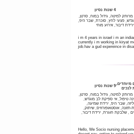
4 שנות נסיון
מרותק למיטה, גידול במוח, סרטן,
דש, פצעי לחץ, סוכרת, שבר היפ,
רידת דיבור, אירוע מוחי
i m 4 years in israel i m an ind
currently i m working in kiryat mo
job.hav a gud expereince in disa
 מיוחדים,
9 שנות נסיון
לנכים
מרותק למיטה, גידול במוח, סרטן,
ה טיפול, אי ספיקת לב מוגדש,
יזה, שבר היפ, ירידת שמיעה,
תזונה, אוסטאופורוזיס, שיתוק,
 / שיתוק גפיים , שלבקת חוגרת, ירידת דיבור,
Hello, We Socio nursing placeme
decent pay, option to extend you