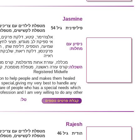
Jasmine
מטפלת לילדים עם צריכים
פיליפינית גיל 54
מטפלת לקשישים, מטפלת 
אלצהיימר, קיטע, דלקת פרקים, 
אי ספיקת לב מוגדש, פצעי לחץ, 
ניסיון עם
שמיעה, הוספיס, דליפת שתן , תת
מחלות
:
פרקינסון, דלקת ריאות, שלבקת ח
ראייה
מכללה, עוזרת אחות מדופלמת, קורס מט
השכלה
:
קורס עזרה ראשונה, מטפלת מוסמכת, קור
Registered Midwife
on to help people and makes them healed
special,giving my very best to handle any
 care of people who has a special needs which
ofession and I am very willing to do any other
טל:
Rajesh
מטפלת לילדים עם צריכים
הודית גיל 46
מטפלת לקשישים, מטפלת 