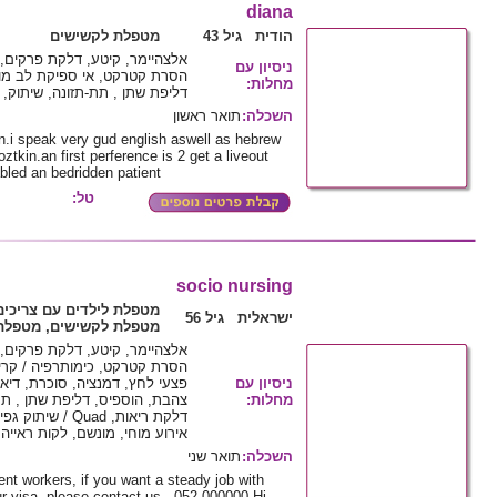
diana
הודית גיל 43
מטפלת לקשישים
אלצהיימר, קיטע, דלקת פרקים, 
ניסיון עם
הסרת קטרקט, אי ספיקת לב מוג
מחלות
:
דליפת שתן , תת-תזונה, שיתוק, י
השכלה
:
תואר ראשון
ian.i speak very gud english aswell as hebrew
ztkin.an first perference is 2 get a liveout
bled an bedridden patient
טל:
socio nursing
מטפלת לילדים עם צריכים
ישראלית גיל 56
מטפלת לקשישים, מטפלת 
אלצהיימר, קיטע, דלקת פרקים, 
הסרת קטרקט, כימותרפיה / קרינ
ניסיון עם
פצעי לחץ, דמנציה, סוכרת, דיאל
מחלות
:
צהבת, הוספיס, דליפת שתן , תת-
דלקת ריאות, Quad
אירוע מוחי, מונשם, לקות ראייה
השכלה
:
תואר שני
nt workers, if you want a steady job with
r visa, please contact us - 052-000000 Hi