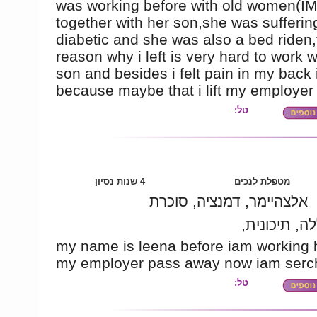
was working before with old women(I
together with her son,she was sufferin
diabetic and she was also a bed riden,
reason why i left is very hard to work w
son and besides i felt pain in my back 
because maybe that i lift my employer 
טל:
מטפלת לנכים
4 שנות נסיון
אלצהיימר, דמנציה, סוכרת
לה, תיכונית
my name is leena before iam working 
my employer pass away now iam serch
טל: