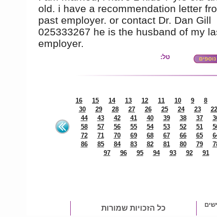
old. i have a recommendation letter f
past employer. or contact Dr. Dan Gill
025333267 he is the husband of my la
employer.
טל:
16
15
14
13
12
11
10
9
8
30
29
28
27
26
25
24
23
2
44
43
42
41
40
39
38
37
3
58
57
56
55
54
53
52
51
5
72
71
70
69
68
67
66
65
6
86
85
84
83
82
81
80
79
7
97
96
95
94
93
92
91
שים
כל הזכויות שמורות