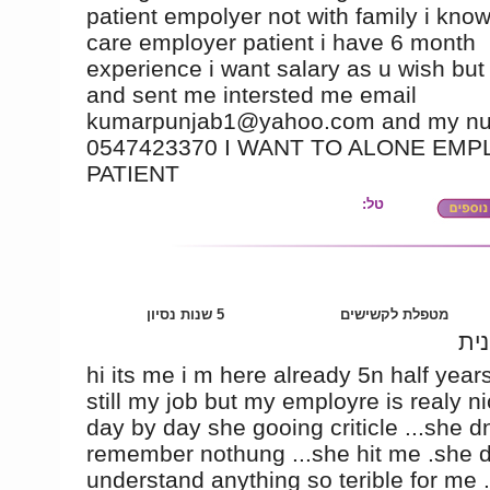
patient empolyer not with family i kno
care employer patient i have 6 month
experience i want salary as u wish but 
and sent me intersted me email
kumarpunjab1@yahoo.com and my nu
0547423370 I WANT TO ALONE EM
PATIENT
טל:
מטפלת לקשישים
5 שנות נסיון
נית
hi its me i m here already 5n half years
still my job but my employre is realy ni
day by day she gooing criticle ...she d
remember nothung ...she hit me .she d
understand anything so terible for me .