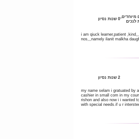
 מיוחדים,
0 שנות נסיון
לנכים
i am qiuck learner,patient ,kind,,
nos,,,namely ilanit malkha daug
2 שנות נסיון
my name selam i gratuated by a
cashier in small com in my coun
rishon and also now i i wanted t
with special needs.if u r interst