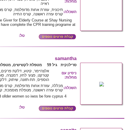
מחלות
:
ראייה
תיכונית, עוזרת אחות מדופלמת, קורס מ
השכלה
:
קורס עזרה ראשונה, קורס החייה
 Giver for Elderly Course at Shay Nursing
 I have complete the CPR training programe at
טל:
samantha
סרילנקית גיל 59
מטפלת לקשישים, מטפלת 
אלצהיימר, קיטע, דלקת פרקים,
ניסיון עם
קטרקט, פצעי לחץ, דמנציה, סוכ
מחלות
:
הוספיס, תת-תזונה, שיתוק, דלק
מכללה, עוזרת אחות מדופלמת, קורס מט
השכלה
:
קורס עזרה ראשונה, מטפלת מוסמכת, קו
ed ollder women so iwos be fore cyprus 4
טל: