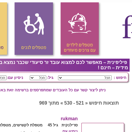
פיליפינית – מאפשר לכם למצוא עובד זר סיעודי שכבר נמצא ב
מידית – חינם !
חיפוש :
גיל:
ניסיון עם:
ניתן ליצור קשר עם כל העובדים שמתפרסמים ברשימה זאת באופ
תוצאות חיפוש « 521 - 530 » מתוך 969
rukman
סרילנקית גיל 45
מטפלת לקשישים, מטפלת 
ניסיון עם