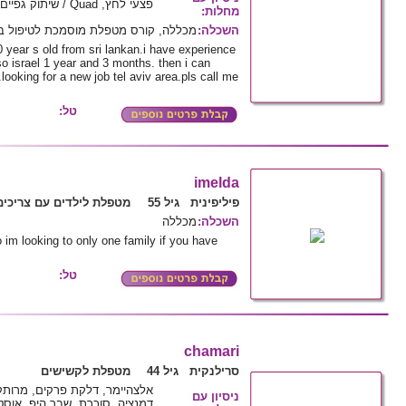
פצעי לחץ, Quad / שיתוק גפיים
מחלות
:
השכלה
:
מכללה, קורס מטפלת מוסמכת לטיפול בק
year s old from sri lankan.i have experience
so israel 1 year and 3 months. then i can
ooking for a new job tel aviv area.pls call me
טל:
imelda
פיליפינית גיל 55
מטפלת לילדים עם צריכים
השכלה
:
מכללה
im looking to only one family if you have
טל:
chamari
סרילנקית גיל 44
מטפלת לקשישים
אלצהיימר, דלקת פרקים, מרותק
ניסיון עם
דמנציה, סוכרת, שבר היפ, אוסטאו