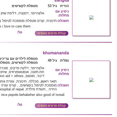
sangita
הודית גיל 53
מטפלת לקשישים
ניסיון עם
אלצהיימר, דמנציה, דליפת שתן
מחלות
:
השכלה
:
תיכונית, קורס מטפלת מוסמכת לטיפול ב
 i love to care them
טל:
khumananda
מטפלת לילדים עם צריכים
נפלית גיל 49
מטפלת לקשישים, מטפלת 
אלצהיימר, דלקת פרקים, סוכרת,
ניסיון עם
תת-תזונה, אוסטאופורוזיס, שיתוק
מחלות
:
דיבור, מונשם, vital's sign and first aid + othres
תואר ראשון, מכללה, תיכונית, עוזרת א
השכלה
:
מוסמכת לטיפול בקשישים, , קורס עזרה
החייה , תעודת מילדת, nurse (hospital of nepal
ry nice pepole.behabeher also good of isreali
טל: