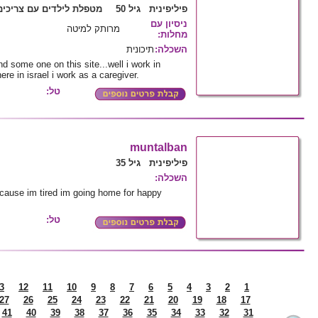
פיליפינית גיל 50
מטפלת לילדים עם צריכים
ניסיון עם
מרותק למיטה
מחלות
:
השכלה
:
תיכונית
find some one on this site...well i work in
re in israel i work as a caregiver.
טל:
muntalban
פיליפינית גיל 35
השכלה
:
ecause im tired im going home for happy
טל:
3
12
11
10
9
8
7
6
5
4
3
2
1
27
26
25
24
23
22
21
20
19
18
17
41
40
39
38
37
36
35
34
33
32
31