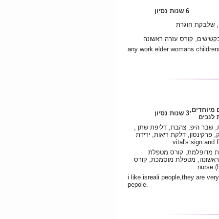
6 שנות נסיון
 , שלבקת חוגרת
קשישים, קורס עזרה ראשונה
any work elder womans childrens
 מיוחדים,
3 שנות נסיון
לנכים
 שבר היפ, צהבת, דליפת שתן ,
, פרקינסון, דלקת ריאות, ירידת
חות מדופלמת, קורס מטפלת
 ראשונה, מטפלת מוסמכת, קורס
i like isreali people,they are ve
pepole.