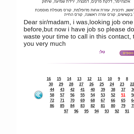
אלצהיימר, דלקת פרקים, דמנציה, ירידת שמיעה, שיתוק
אשון, תיכונית, עוזרת אחות מדופלמת, קורס מטפלת מוסמכת
 בקשישים, קורס עזרה ראשונה, קורס החייה
Dear sir/madam, i was,looking job one
before,but now i have job so please do
waste your time to call in this contact,
you very much
טל:
16
15
14
13
12
11
10
9
8
30
29
28
27
26
25
24
23
2
44
43
42
41
40
39
38
37
3
58
57
56
55
54
53
52
51
5
72
71
70
69
68
67
66
65
6
86
85
84
83
82
81
80
79
7
97
96
95
94
93
92
91