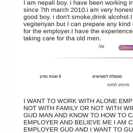
I am nepali boy. i have been working in
since 7th march 2010.i am very hones
good boy. i don't smoke,drink alcohol.
vegiteriyan but I can prepare any kind 
for the employer.I have the experience
taking care for tha old men.
טל:
מטפלת לקשישים
0 שנות נסיון
מרותק למיטה
I WANT TO WORK WITH ALONE EM
NOT WITH FAMILY OR NOT WITH WIF
GUD MAN AND KNOW TO HOW TO 
EMPLOYER AND BELIEVE ME I AM 
EMPLOYER GUD AND I WANT TO G