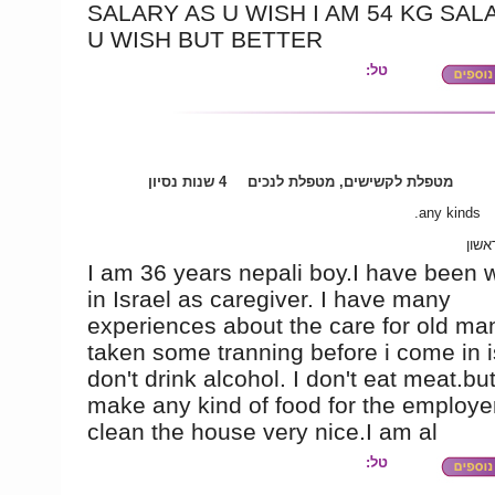
SALARY AS U WISH I AM 54 KG SAL
U WISH BUT BETTER
טל:
מטפלת לקשישים, מטפלת לנכים
4 שנות נסיון
any kinds.
אשון
I am 36 years nepali boy.I have been 
in Israel as caregiver. I have many
experiences about the care for old ma
taken some tranning before i come in is
don't drink alcohol. I don't eat meat.but
make any kind of food for the employer
clean the house very nice.I am al
טל: