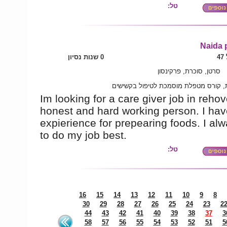
טל:
Naida 
4
0 שנות נסיון
סרטן, סוכרת, פרקינסון
ת, קורס מטפלת מוסמכת לטיפול בקשישים
Im looking for a care giver job in rehov
honest and hard working person. I ha
expierience for prepearing foods. I alw
to do my job best.
טל:
16
15
14
13
12
11
10
9
8
30
29
28
27
26
25
24
23
2
44
43
42
41
40
39
38
37
3
58
57
56
55
54
53
52
51
5