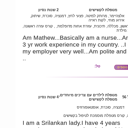
מטפלת לקשישים
2 שנות נסיון
אלצהיימר, מרותק למיטה, פצעי לחץ, דמנציה, סוכרת, שיתוק,
אירוע מוחי, לקות ראייה
ראשון, מכללה, תיכונית, עוזרת אחות מדופלמת, , קורס עזרה ראשונה
מילדת
Am Mathew...Basically am a nurse...A
3 yr work experience in my country. ..I
my employer very well...Am polite and
..
טל:
מטפלת לילדים עם צריכים מיוחדים,
5
4 שנות נסיון
מטפלת לקשישים
דמנציה, סוכרת, אוסטאופורוזיס
 קורס מטפלת מוסמכת לטיפול בקשישים
I am a Srilankan lady.I have 4 years