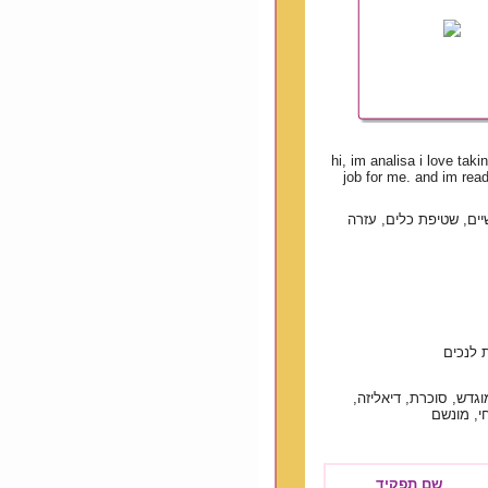
hi, im analisa i love tak
job for me. and im ready
יים, שטיפת כלים, עזרה
 לנכים
גדש, סוכרת, דיאליזה,
וחי, מונשם
שם תפקיד