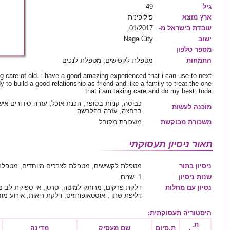
גיל
49
ארץ מוצא
פיליפינית
עובדת בישראל מ-
01/2017
ישוב
Naga City
מספר טלפון
התמחות
מטפלת לקשישים, מטפלת לנכים
ing care of old. i have a good amazing experienced that i can use to next
 to build a good relationship as friend and like a family to treat the one
that i am taking care and do my best. toda
כביסה, קניות בסופר, הכנת אוכל, עזרה סידורים איש
מוכנה לעשות
ברחצה, עזרה בהלבשה
משכורת מבוקשת
משכורת מקובל
תאור ניסיון תעסוקתי
ניסיון בתור
מטפלת לקשישים, מטפלת לצרכים מיוחדים, מטפלת
שנות ניסיון
1 שנים
נסיון עם מחלות
דלקת פרקים, מרותק למיטה, סרטן, אי ספיקת לב מו
דליפת שתן , אוסטאופורוזיס, דלקת ריאות, אירוע מ
היסטוריה תעסוקתית
:
ת.
ת.סיום
שם מעסיק
מדינה