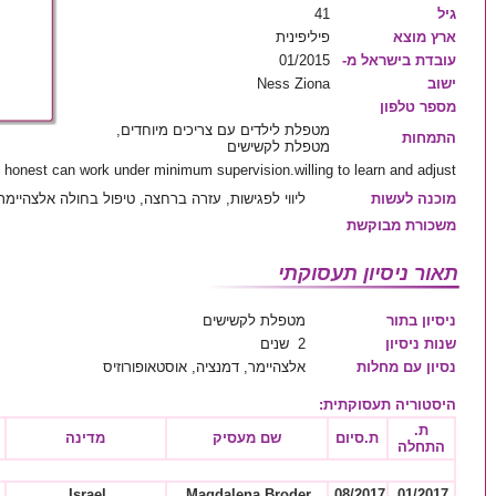
גיל
41
ארץ מוצא
פיליפינית
עובדת בישראל מ-
01/2015
ישוב
Ness Ziona
מספר טלפון
מטפלת לילדים עם צריכים מיוחדים,
התמחות
מטפלת לקשישים
, honest can work under minimum supervision.willing to learn and adjust
מוכנה לעשות
ליווי לפגישות, עזרה ברחצה, טיפול בחולה אלצהיימ
משכורת מבוקשת
תאור ניסיון תעסוקתי
ניסיון בתור
מטפלת לקשישים
שנות ניסיון
2 שנים
נסיון עם מחלות
אלצהיימר, דמנציה, אוסטאופורוזיס
היסטוריה תעסוקתית
:
ת.
ת.סיום
שם מעסיק
מדינה
התחלה
Israel
Magdalena Broder
08/2017
01/2017