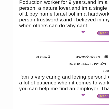
Poduction worker for 9 years.and im a
person. a nature lover.and im a single
of 1 boy name Israel sol.im a hardwor
person,trustworthy.and i believed in my
when others can do why cant
טל:
5
מטפלת לקשישים
3 שנות נסיון
אלצהיימר, דמנציה, פרקינסון
secr
I'am a very caring and loving person,I
a lot of patience when it comes to wor
you can help me find an employer. Th
טל: