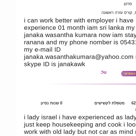
סרטן
ת, קורס עזרה ראשונה
i can work better with employer i have
experience 01 month iam sri lanka my
janaka wasantha kumara now iam stay
ranana and my phone nomber is 054
my e-mail ID
janaka.wasanthakumara@yahoo.com
skype ID is janakawk
טל:
מטפלת לקשישים
0 שנות נסיון
i lady israel i have experienced as lad
just keep housekeeping and cook i loo
work with old lady but not car as mind