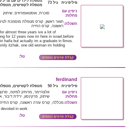
מטפלת לילדים עם צריכים
פיליפינית גיל 73
מטפלת לקשישים, מטפלת 
ניסיון עם
סוכרת, אוסטאופורוזיס, שיתוק
מחלות
:
תואר ראשון, קורס מטפלת מוסמכת לטיפו
השכלה
:
ראשונה, קורס החייה
for almost three years ive a lot of
g for 12 years now im here in israel,before
n haifa but actually im a graduate in 6mos.
amily itzhak, one old woman im holding
טל:
ferdinand
פיליפינית גיל 50
מטפלת לקשישים, מטפלת 
ניסיון עם
אלצהיימר, מרותק למיטה, סרטן,
מחלות
:
שיתוק, פרקינסון, ירידת דיבור, א
השכלה
:
מכללה, קורס עזרה ראשונה, קורס החייה
d devoted in work
טל: