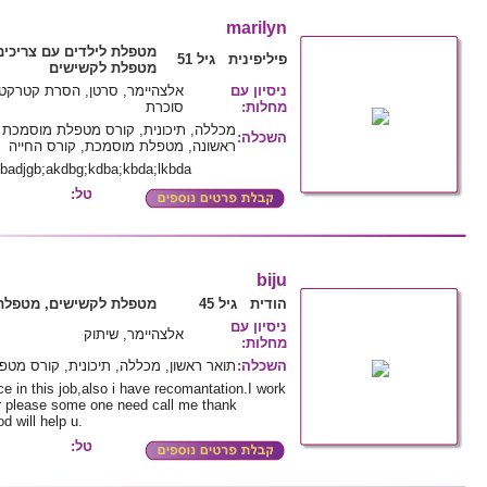
marilyn
מטפלת לילדים עם צריכים
פיליפינית גיל 51
מטפלת לקשישים
ניסיון עם
אלצהיימר, סרטן, הסרת קטרקט,
מחלות
:
סוכרת
מכללה, תיכונית, קורס מטפלת מוסמכת ל
השכלה
:
ראשונה, מטפלת מוסמכת, קורס החייה
gbadjgb;akdbg;kdba;kbda;lkbda
טל:
biju
הודית גיל 45
מטפלת לקשישים, מטפלת 
ניסיון עם
אלצהיימר, שיתוק
מחלות
:
השכלה
:
תואר ראשון, מכללה, תיכונית, קורס מט
ce in this job,also i have recomantation.I work
ear please some one need call me thank
 will help u.
טל: