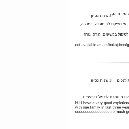
 מיוחדים,
2 שנות נסיון
 אי ספיקת לב מוגדש, דמנציה,
טיפול בקשישים, קורס עזרה
not available amamfbaksjdbaaf
לנכים
3 שנות נסיון
פלת מוסמכת לטיפול בקשישים
Hi! I have a very good expierien
with one family in last three y
uuuuuuuuuuuuuuuuu so much god