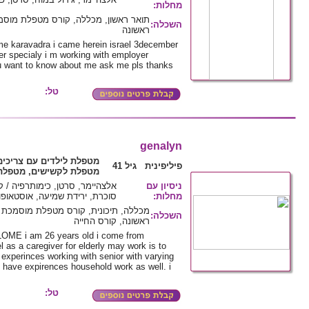
:
מחלות
תואר ראשון, מכללה, קורס מטפלת מוסמ
:
השכלה
ראשונה
me karavadra i came herein israel 3december
r specialy i m working with employer
 u want to know about me ask me pls thanks
טל:
genalyn
מטפלת לילדים עם צריכי,
פיליפינית גיל 41
מטפלת לקשישים, מטפלת 
ניסיון עם
אלצהיימר, סרטן, כימותרפיה / ,
סוכרת, ירידת שמיעה, אוסטאופור
:
מחלות
מכללה, תיכונית, קורס מטפלת מוסמכת ל
:
השכלה
ראשונה, קורס החייה
E i am 26 years old i come from
l as a caregiver for elderly may work is to
s experinces working with senior with varying
 i have expirences household work as well. i
טל: