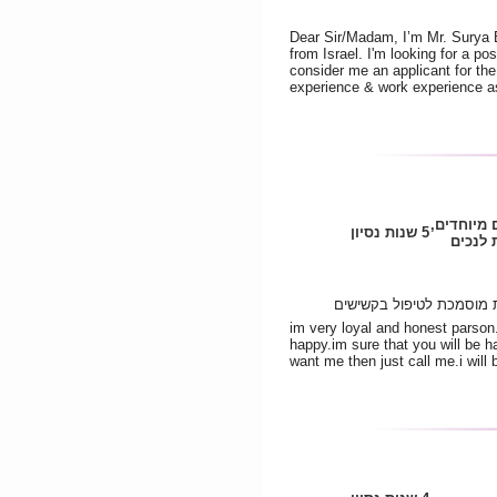
Dear Sir/Madam, I’m Mr. Surya 
from Israel. I'm looking for a p
consider me an applicant for the 
experience & work experience as f
ם מיוחדים
5 שנות נסיון
לנכים
ת מוסמכת לטיפול בקשישים
im very loyal and honest parson
happy.im sure that you will be ha
want me then just call me.i will