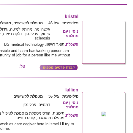
kristel
פיליפינית גיל 46
מטפלת לקשישים, מטפלת 
אלצהיימר, מרותק למיטה, גידו ,
ניסיון עם
:
מחלות
sclerosis
תואר ראשון, BS medical technology
:
השכלה
onsible and haam hardworking person.am
rtunity of job for a person like me without
טל:
lallien
פיליפינית גיל 56
מטפלת לקשישים
ניסיון עם
דמנציה, פרקינסון
:
מחלות
תיכונית, קורס מטפלת מוסמכת לטיפול ,
:
השכלה
מטפלת מוסמכת, קורס החייה
work as care cagiver here in israel.i ll try to
ed me.