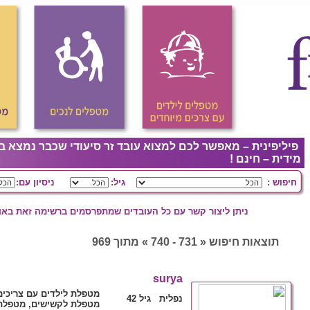
פיליפינית – מאפשר לכם למצוא עובד זר סיעודי שכבר נמצא ב
מידית – חינם !
חיפוש :
גיל:
ניסיון עם:
ניתן ליצור קשר עם כל העובדים שמתפרסמים ברשימה זאת באופ
תוצאות חיפוש « 731 - 740 » מתוך 969
surya
מטפלת לילדים עם צריכי,
נפלית גיל 42
מטפלת לקשישים, מטפלת 