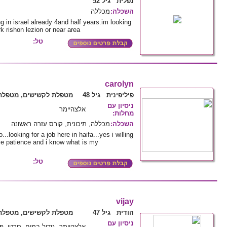
נפלית גיל 52
מכללה
:
השכלה
g in israel already 4and half years.im looking
k rishon lezion or near area
טל:
carolyn
פיליפינית גיל 48
מטפלת לקשישים, מטפלת 
ניסיון עם
אלצהיימר
:
מחלות
מכללה, תיכונית, קורס עזרה ראשונה
:
השכלה
...looking for a job here in haifa...yes i willing
e patience and i know what is my
טל:
vijay
הודית גיל 47
מטפלת לקשישים, מטפלת 
ניסיון עם
אלצהיימר, גידול במוח, סרטן, פר