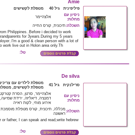
Amie
פיליפינית גיל 40
מטפלת לקשישים
ניסיון עם
אלצהיימר
מחלות
:
השכלה
:
תיכונית, קורס החייה
rom Philippines..Before i decided to work
 grandparents for 3years.During my 5 years
loyer..I'm a good & clean person with a lot of
to work live out in Holon area only.Th
טל:
De silva
מטפלת לילדים עם צריכים
סרילנקית גיל 41
מטפלת לקשישים, מטפלת 
אלצהיימר, סרטן, הסרת קטרקט, 
ניסיון עם
דמנציה, דיאליזה, ירידת שמיעה, 
מחלות
:
אירוע מוחי, לקות ראייה
מכללה, תיכונית, קורס מטפלת מוסמכת ל
השכלה
:
ראשונה
r or father, I can speak and read,write hebrew
טל: