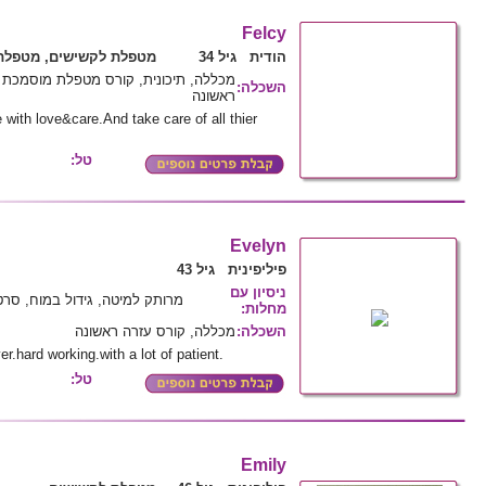
Felcy
הודית גיל 34
מטפלת לקשישים, מטפלת 
מכללה, תיכונית, קורס מטפלת מוסמכת ל
השכלה
:
ראשונה
e with love&care.And take care of all thier
טל:
Evelyn
פיליפינית גיל 43
ניסיון עם
מרותק למיטה, גידול במוח, סרט
מחלות
:
השכלה
:
מכללה, קורס עזרה ראשונה
r.hard working.with a lot of patient.
טל:
Emily