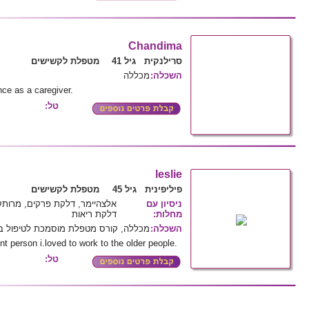
Chandima
סרילנקית גיל 41
מטפלת לקשישים
השכלה
:
מכללה
nce as a caregiver.
טל:
leslie
פיליפינית גיל 45
מטפלת לקשישים
ניסיון עם
אלצהיימר, דלקת פרקים, מרותק 
מחלות
:
דלקת ריאות
השכלה
:
מכללה, קורס מטפלת מוסמכת לטיפול בק
nt person i.loved to work to the older people.
טל: