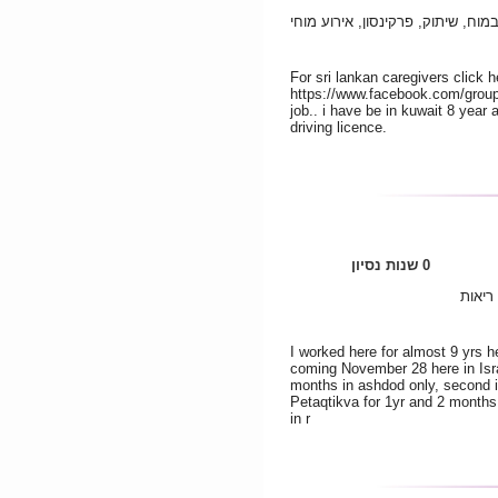
מוח, שיתוק, פרקינסון, אירוע מוחי
For sri lankan caregivers click h
https://www.facebook.com/group
job.. i have be in kuwait 8 year a
driving licence.
0 שנות נסיון
ריאות
I worked here for almost 9 yrs he
coming November 28 here in Israe
months in ashdod only, second i
Petaqtikva for 1yr and 2 months 
in r