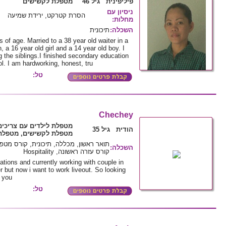
פיליפינית גיל 46
מטפלת לקשישים
ניסיון עם
הסרת קטרקט, ירידת שמיעה
מחלות
:
השכלה
:
תיכונית
 of age. Married to a 38 year old waiter in a
 a 16 year old girl and a 14 year old boy. I
 the siblings.I finished secondary education
l. I am hardworking, honest, tru
טל:
Chechey
מטפלת לילדים עם צריכים
הודית גיל 35
מטפלת לקשישים, מטפלת 
תואר ראשון, מכללה, תיכונית, קורס מט
השכלה
:
קורס עזרה ראשונה, Hospitality
tions and currently working with couple in
r but now i want to work liveout. So looking
k you
טל: