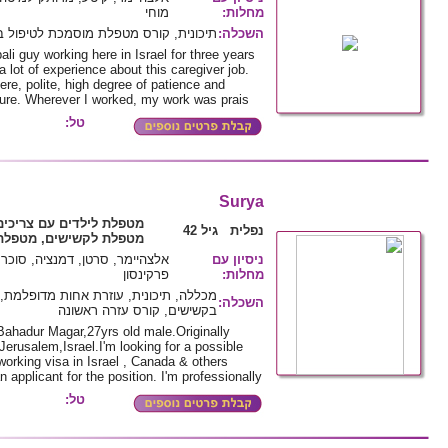
מחלות
:
מוחי
השכלה
:
תיכונית, קורס מטפלת מוסמכת לטיפול 
li guy working here in Israel for three years
lot of experience about this caregiver job.
re, polite, high degree of patience and
ture. Wherever I worked, my work was prais
טל:
Surya
מטפלת לילדים עם צריכים
נפלית גיל 42
מטפלת לקשישים, מטפלת 
ניסיון עם
אלצהיימר, סרטן, דמנציה, סוכרת
מחלות
:
פרקינסון
מכללה, תיכונית, עוזרת אחות מדופלמת
השכלה
:
בקשישים, קורס עזרה ראשונה
ahadur Magar,27yrs old male.Originally
Jerusalem,Israel.I'm looking for a possible
orking visa in Israel , Canada & others
 applicant for the position. I'm professionally
טל: