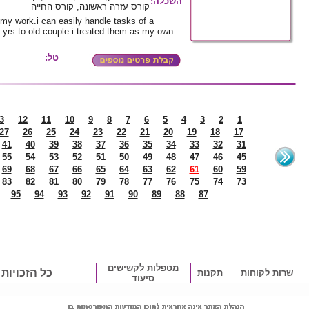
השכלה
:
קורס עזרה ראשונה, קורס החייה
my work.i can easily handle tasks of a
r yrs to old couple.i treated them as my own
טל:
3
12
11
10
9
8
7
6
5
4
3
2
1
27
26
25
24
23
22
21
20
19
18
17
41
40
39
38
37
36
35
34
33
32
31
55
54
53
52
51
50
49
48
47
46
45
69
68
67
66
65
64
63
62
61
60
59
83
82
81
80
79
78
77
76
75
74
73
95
94
93
92
91
90
89
88
87
מטפלות לקשישים
כל הזכויות
שרות לקוחות
תקנות
סיעוד