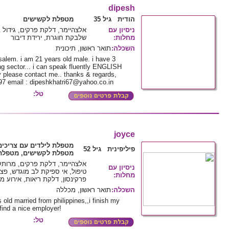
dipesh
הודית גיל 35
מטפלת לקשישים
ניסיון עם
אלצהיימר, דלקת פרקים, גידול ב
מחלות
:
שלבקת חוגרת, ירידת דיבור
השכלה
:
תואר ראשון, תיכונית
lem. i am 21 years old male. i have 3
ng sector... i can speak fluently ENGLISH
y please contact me.. thanks & regards,
7 email : dipeshkhatri67@yahoo.co.in
טל:
joyce
מטפלת לילדים עם צריכים
פיליפינית גיל 52
מטפלת לקשישים, מטפלת 
אלצהיימר, דלקת פרקים, מרותק 
ניסיון עם
טיפול, אי ספיקת לב מוגדש, פצע
מחלות
:
פרקינסון, דלקת ריאות, אירוע מו
השכלה
:
תואר ראשון, מכללה
 old married from philippines,,i finish my
 find a nice employer!
טל: