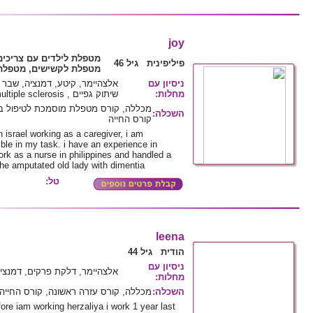
joy
מטפלת לילדים עם צריכים
פיליפינית גיל 46
מטפלת לקשישים, מטפלת 
ניסיון עם
מחלות
:
שיתוק גפיים , multiple sclerosis
מכללה, קורס מטפלת מוסמכת לטיפול בק
השכלה
:
קורס החייה
 israel working as a caregiver, i am
ble in my task. i have an experience in
rk as a nurse in philippines and handled a
the amputated old lady with dimentia
טל:
leena
הודית גיל 44
ניסיון עם
אלצהיימר, דלקת פרקים, דמנציה
מחלות
:
השכלה
:
מכללה, קורס עזרה ראשונה, קורס החייה
re iam working herzaliya i work 1 year last