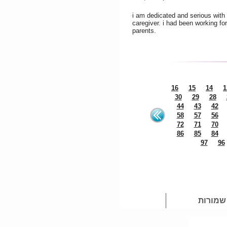
i am dedicated and serious with 
caregiver. i had been working fo
parents.
16
15
14
1
30
29
28
44
43
42
58
57
56
72
71
70
86
85
84
97
96
 שמורות