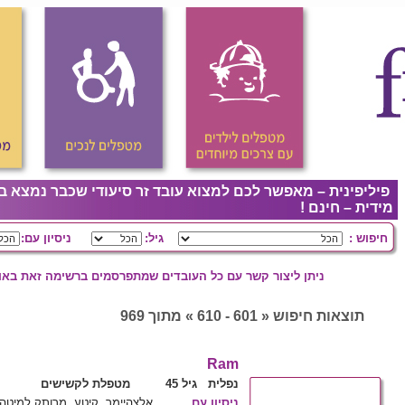
פיליפינית – מאפשר לכם למצוא עובד זר סיעודי שכבר נמצא ב
מידית – חינם !
חיפוש :
גיל:
ניסיון עם:
ניתן ליצור קשר עם כל העובדים שמתפרסמים ברשימה זאת באופ
תוצאות חיפוש « 601 - 610 » מתוך 969
Ram
נפלית גיל 45
מטפלת לקשישים
ניסיון עם
אלצהיימר, קיטע, מרותק למיטה, 