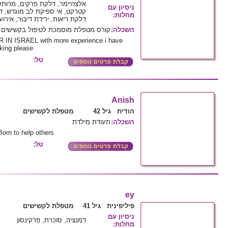
אלצהיימר, דלקת פרקים, מרותק
ניסיון עם
קטרקט, אי ספיקת לב מוגדש, דמ
מחלות
:
דלקת ריאות, ירידת דיבור, אירוע
השכלה
:
קורס מטפלת מוסמכת לטיפול בקשישים
 IN ISRAEL with more experience i have
king please
טל:
Anish
הודית גיל 42
מטפלת לקשישים
השכלה
:
תעודת מילדת
Born to help others
טל:
ey
פיליפינית גיל 41
מטפלת לקשישים
ניסיון עם
דמנציה, סוכרת, פרקינסון
מחלות
: