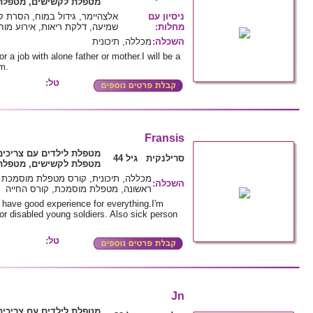
מטפלת לקשישים, מטפלת 
ניסיון עם
אלצהיימר, גידול במוח, הסרת קט
מחלות
:
שמיעה, דלקת ריאות, אירוע מוח
השכלה
:
מכללה, תיכונית
or a job with alone father or mother.I will be a
em.
טל:
Fransis
מטפלת לילדים עם צריכים
סרילנקית גיל 44
מטפלת לקשישים, מטפלת 
מכללה, תיכונית, קורס מטפלת מוסמכת ל
השכלה
:
ראשונה, מטפלת מוסמכת, קורס החייה
i have good experience for everything.I'm
or disabled young soldiers. Also sick person
טל:
Jn
מטפלת לילדים עם צריכים