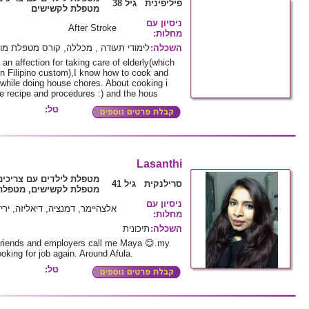
פיליפינית גיל 38
מטפלת לקשישים
ניסיון עם
After Stroke
מחלות
:
השכלה
:
לימודי תעודה , מכללה, קורס מטפלת מ
an affection for taking care of elderly(which
in Filipino custom),I know how to cook and
g while doing house chores. About cooking i
e recipe and procedures :) and the hous
טל:
Lasanthi
מטפלת לילדים עם צריכים
סרילנקית גיל 41
מטפלת לקשישים, מטפלת 
ניסיון עם
אלצהיימר, דמנציה, דיאליזה, ירי
מחלות
:
השכלה
:
תיכונית
e friends and employers call me Maya 😊.my
oking for job again. Around Afula.
טל: