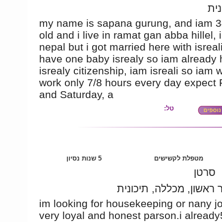
נית
my name is sapana gurung, and iam 3
old and i live in ramat gan abba hillel,
nepal but i got married here with isreal
have one baby isrealy so iam already 
isrealy citizenship, iam isreali so iam w
work only 7/8 hours every day expect 
and Saturday, a
טל:
מטפלת לקשישים
5 שנות נסיון
סרטן
 ראשון, מכללה, תיכונית
im looking for housekeeping or nany j
very loyal and honest parson.i already