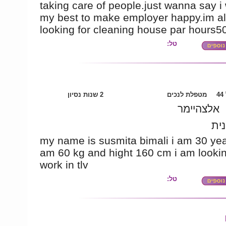
taking care of people.just wanna say i 
my best to make employer happy.im a
looking for cleaning house par hours5
טל:
4
מטפלת לנכים
2 שנות נסיון
אלצהיימר
נית
my name is susmita bimali i am 30 year
am 60 kg and hight 160 cm i am looki
work in tlv
טל: