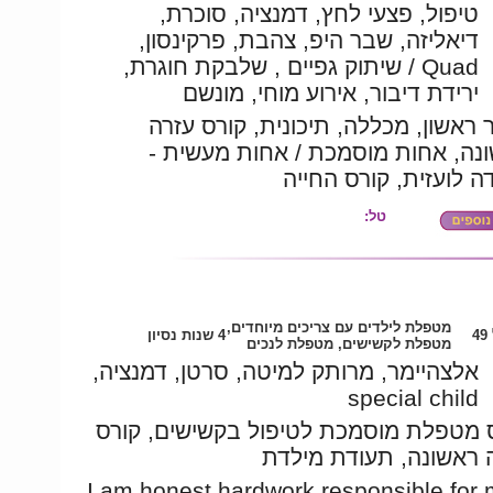
טיפול, פצעי לחץ, דמנציה, סוכרת,
דיאליזה, שבר היפ, צהבת, פרקינסון,
Quad / שיתוק גפיים , שלבקת חוגרת,
ירידת דיבור, אירוע מוחי, מונשם
 ראשון, מכללה, תיכונית, קורס עזרה
שונה, אחות מוסמכת / אחות מעשית
ה לועזית, קורס החייה
טל:
מטפלת לילדים עם צריכים מיוחדים,
4
4 שנות נסיון
מטפלת לקשישים, מטפלת לנכים
אלצהיימר, מרותק למיטה, סרטן, דמנציה,
special child
 מטפלת מוסמכת לטיפול בקשישים, קורס
 ראשונה, תעודת מילדת
I am honest,hardwork responsible for