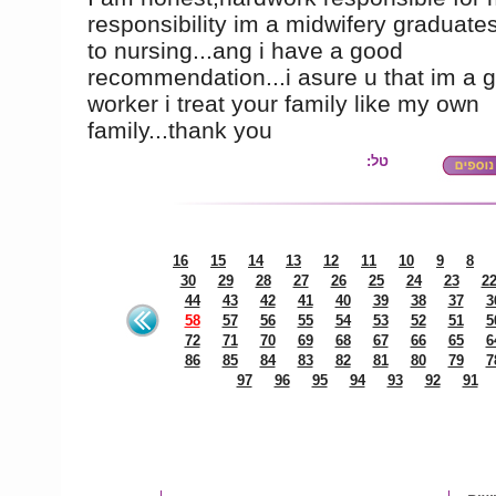
responsibility im a midwifery graduates
to nursing...ang i have a good
recommendation...i asure u that im a 
worker i treat your family like my own
family...thank you
טל:
16
15
14
13
12
11
10
9
8
30
29
28
27
26
25
24
23
2
44
43
42
41
40
39
38
37
3
58
57
56
55
54
53
52
51
5
72
71
70
69
68
67
66
65
6
86
85
84
83
82
81
80
79
7
97
96
95
94
93
92
91