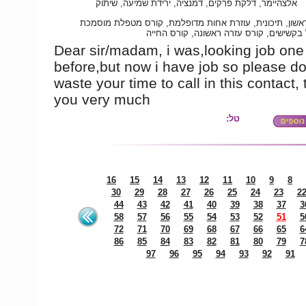
אלצהיימר, דלקת פרקים, דמנציה, ירידת שמיעה, שיתוק
אשון, תיכונית, עוזרת אחות מדופלמת, קורס מטפלת מוסמכת
 בקשישים, קורס עזרה ראשונה, קורס החייה
Dear sir/madam, i was,looking job one
before,but now i have job so please do
waste your time to call in this contact,
you very much
טל:
16
15
14
13
12
11
10
9
8
30
29
28
27
26
25
24
23
2
44
43
42
41
40
39
38
37
3
58
57
56
55
54
53
52
51
5
72
71
70
69
68
67
66
65
6
86
85
84
83
82
81
80
79
7
97
96
95
94
93
92
91