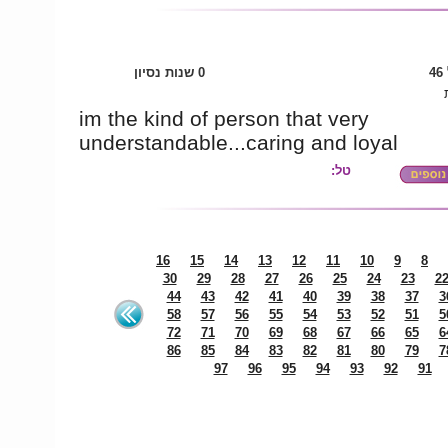
4
0 שנות נסיון
im the kind of person that very
understandable...caring and loyal
טל:
16
15
14
13
12
11
10
9
8
30
29
28
27
26
25
24
23
2
44
43
42
41
40
39
38
37
3
58
57
56
55
54
53
52
51
5
72
71
70
69
68
67
66
65
6
86
85
84
83
82
81
80
79
7
97
96
95
94
93
92
91