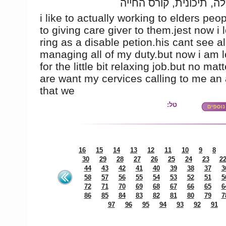
ה, תיכונית, קורס החייה
i like to actually working to elders peo
to giving care giver to them.jest now i 
ring as a disable petion.his cant see all
managing all of my duty.but now i am 
for the little bit relaxing job.but no matt
are want my cervices calling to me an 
that we
טל:
16
15
14
13
12
11
10
9
8
30
29
28
27
26
25
24
23
2
44
43
42
41
40
39
38
37
3
58
57
56
55
54
53
52
51
5
72
71
70
69
68
67
66
65
6
86
85
84
83
82
81
80
79
7
97
96
95
94
93
92
91