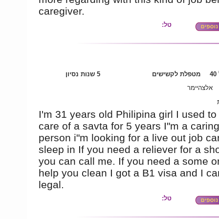
caregiver.
טל:
4
מטפלת לקשישים
5 שנות נסיון
אלצהיימר
I'm 31 years old Philipina girl I used to
care of a savta for 5 years I"m a caring
person i"m looking for a live out job ca
sleep in If you need a reliever for a sh
you can call me. If you need a some o
help you clean I got a B1 visa and I c
legal.
טל: