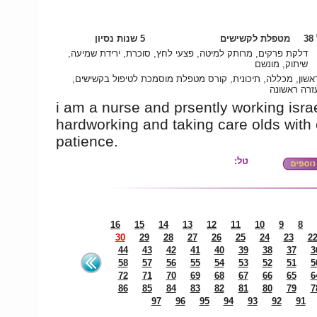
3
מטפלת לקשישים
5 שנות נסיון
דלקת פרקים, מרותק למיטה, פצעי לחץ, סוכרת, ירידת שמיעה,
שיתוק, מונשם
ראשון, מכללה, תיכונית, קורס מטפלת מוסמכת לטיפול בקשישים
זרה ראשונה
i am a nurse and prsently working isra
hardworking and taking care olds with
patience.
טל:
16
15
14
13
12
11
10
9
8
30
29
28
27
26
25
24
23
2
44
43
42
41
40
39
38
37
3
58
57
56
55
54
53
52
51
5
72
71
70
69
68
67
66
65
6
86
85
84
83
82
81
80
79
7
97
96
95
94
93
92
91