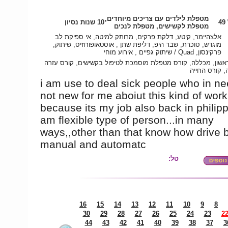
מטפלת לילדים עם צריכים מיוחדים,
4
10 שנות נסיון
מטפלת לקשישים, מטפלת לנכים
אלצהיימר, קיטע, דלקת פרקים, מרותק למיטה, אי ספיקת לב
מוגדש, סוכרת, שבר היפ, דליפת שתן , אוסטאופורוזיס, שיתוק,
פרקינסון, Quad / שיתוק גפיים , אירוע מוחי
אשון, מכללה, קורס מטפלת מוסמכת לטיפול בקשישים, קורס עזרה
, קורס החייה
i am use to deal sick people who in need
not new for me aboiut this kind of work
because its my job also back in philippi
am flexible type of person...in many
ways,,other than that know how drive 
manual and automatc
טל:
16
15
14
13
12
11
10
9
8
30
29
28
27
26
25
24
23
2
44
43
42
41
40
39
38
37
3