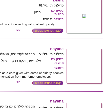
Disna
סרילנקית גיל 61
ניסיון עם
סרטן
מחלות
:
השכלה
:
תיכונית
nd nice. Connecting with patient quickly.
טל:
nayana
סרילנקית גיל 59
מטפלת לקשישים, מטפלת 
ניסיון עם
אלצהיימר, דלקת פרקים, גידול
מחלות
:
השכלה
:
 as a care giver with cared of elderly peoples
omendation from my fomer employers
טל:
nayana
מטפלת לילדים עם צריכים