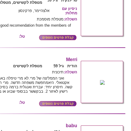
סרילנקית גיל 59
מטפלת לקשישים, מטפלת 
ניסיון עם
אלצהיימר, פרקינסון
מחלות
:
השכלה
:
מטפלת מוסמכת
e good recomendation from the members of
טל:
Merri
הודית גיל 59
מטפלת לקשישים
השכלה
:
תיכונית
ואני הממליצה של מרי.לא מרי טיפלה בא
אקטואלי. היאמחפשת משפחה חדשה. מרי חמה
טל:
babu