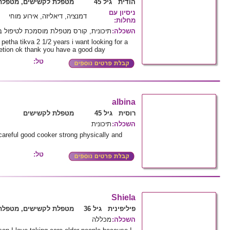
הודית גיל 45
מטפלת לקשישים, מטפלת 
ניסיון עם
דמנציה, דיאליזה, אירוע מוחי
מחלות
:
השכלה
:
תיכונית, קורס מטפלת מוסמכת לטיפול
 petha tikva 2 1/2 years i want looking for a
tion ok thank you have a good day
טל:
albina
רוסית גיל 45
מטפלת לקשישים
השכלה
:
תיכונית
careful good cooker strong physically and
טל:
Shiela
פיליפינית גיל 36
מטפלת לקשישים, מטפלת 
השכלה
:
מכללה