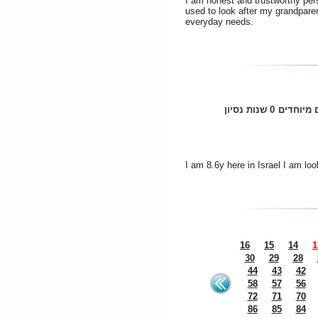
I am honest and trustworthy pers
used to look after my grandpare
everyday needs.
 מיוחדים
0 שנות נסיון
I am 8.6y here in Israel I am looki
16
15
14
1
30
29
28
44
43
42
58
57
56
72
71
70
86
85
84