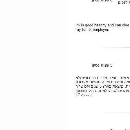
8 שנות נסיון
לנכים
im in good healthy and can giv
my fomer employer.
5 שנות נסיון
מי שנה וחצי במסירות רבה וכעתלא
 וחייכנית ואינה חוששת מעבודה
קשה. חיסרון יחיד: עברית ואנגלית ברמה בסיסית. נמצאת בארץ 5 שנים ולכן צריך
special visa. רישיון לאיזור 2. בבקששר בבסופי שבוע או באמצע השבוע לאחר
השעה 17: