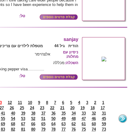
on I love taking care elder people because I
nts so I have been experience to help them in
טל:
sanjay
הודית גיל 44
מטפלת לילדים עם צריכים
ניסיון עם
אלצהיימר
מחלות
:
השכלה
:
מכללה
ng pepper visa..............
טל:
3
12
11
10
9
8
7
6
5
4
3
2
1
27
26
25
24
23
22
21
20
19
18
17
41
40
39
38
37
36
35
34
33
32
31
55
54
53
52
51
50
49
48
47
46
45
69
68
67
66
65
64
63
62
61
60
59
83
82
81
80
79
78
77
76
75
74
73