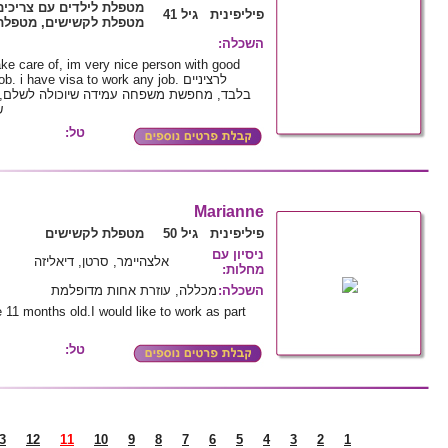
מטפלת לילדים עם צריכי,
פיליפינית גיל 41
מטפלת לקשישים, מטפלת 
:
השכלה
take care of, im very nice person with good
 i have visa to work any job. לרציניים
בלבד, מחפשת משפחה עמידה שיוכולה לשלם, א
ש
טל:
Marianne
פיליפינית גיל 50
מטפלת לקשישים
ניסיון עם
אלצהיימר, סרטן, דיאליזה
:
מחלות
מכללה, עוזרת אחות מדופלמת
:
השכלה
 11 months old.I would like to work as part
טל:
3
12
11
10
9
8
7
6
5
4
3
2
1