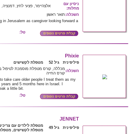
ניסיון עם
אלצהיימר, פצעי לחץ, דמנציה, ס
:
מחלות
תואר ראשון
:
השכלה
g in Jerusalem as caregiver looking forward a
טל:
Phixie
פיליפינית גיל 52
מטפלת לקשישים
מכללה, קורס מטפלת מוסמכת לטיפול ב,
:
השכלה
קורס החייה
to take care older people I treat them as my
 years and 5 months here in Israel. I
 a little bit.
טל:
JENNET
מטפלת לילדים עם צריכי,
פיליפינית גיל 49
מטפלת לקשישים, מטפלת 