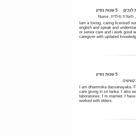
לנכים
5 שנות נסיון
ונה, תעודת מילדת
Iam a loving, caring licensed nur
english and speak and understand 
or senior care and i work good wi
caregiver with updated knowledge
5 שנות נסיון
קשישים
I am dhammika dassanayaka. Fro
care giving in sri lanka. I also 
laboratories. I m married. I have 
worked with elders.