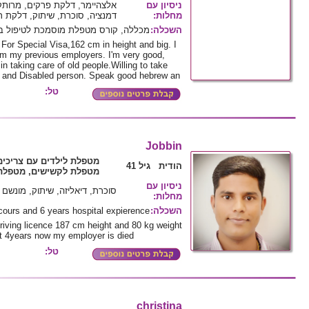
ניסיון עם
אלצהיימר, דלקת פרקים, מרות,
דמנציה, סוכרת, שיתוק, דלקת ר
:
מחלות
מכללה, קורס מטפלת מוסמכת לטיפול ב
:
השכלה
 For Special Visa,162 cm in height and big. I
m my previous employers. I'm very good,
in taking care of old people.Willing to take
s, and Disabled person. Speak good hebrew an
טל:
Jobbin
מטפלת לילדים עם צריכי,
הודית גיל 41
מטפלת לקשישים, מטפלת 
ניסיון עם
סוכרת, דיאליזה, שיתוק, מונשם
:
מחלות
cours and 6 years hospital expierence
:
השכלה
riving licence 187 cm height and 80 kg weight
t 4years now my employer is died
טל:
christina