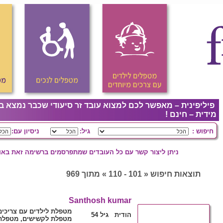
פיליפינית – מאפשר לכם למצוא עובד זר סיעודי שכבר נמצא ב
מידית – חינם !
חיפוש :
גיל:
ניסיון עם:
ניתן ליצור קשר עם כל העובדים שמתפרסמים ברשימה זאת באופ
תוצאות חיפוש « 101 - 110 » מתוך 969
Santhosh kumar
מטפלת לילדים עם צריכי,
הודית גיל 54
מטפלת לקשישים, מטפלת 