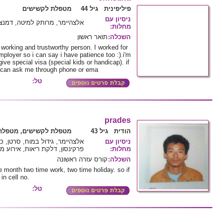
פיליפינית גיל 44
מטפלת לקשישים
ניסיון עם
אלצהיימר, מרותק למיטה, דמנצ
:
מחלות
תואר ראשון
:
השכלה
d working and trustworthy person. I worked for
ployer so i can say i have patience too :).i'm
ve special visa (special kids or handicap). if
 can ask me through phone or ema
טל:
prades
הודית גיל 43
מטפלת לקשישים, מטפלת 
ניסיון עם
אלצהיימר, גידול במוח, סרטן, כ,
פרקינסון, דלקת ריאות, אירוע מו
:
מחלות
קורס עזרה ראשונה
:
השכלה
 month two time work, two time holiday. so if
n cell no.
טל: