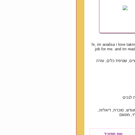
hi, im analisa i love tak
job for me. and im ready
יים, שטיפת כלים, עזרה
 לנכים
גדש, סוכרת, דיאליזה,
וחי, מונשם
שם תפקיד