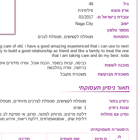
גיל
49
ארץ מוצא
פיליפינית
עובדת בישראל מ-
01/2017
ישוב
Naga City
מספר טלפון
התמחות
מטפלת לקשישים, מטפלת לנכים
ing care of old. i have a good amazing experienced that i can use to next
 to build a good relationship as friend and like a family to treat the one
that i am taking care and do my best. toda
כביסה, קניות בסופר, הכנת אוכל, עזרה סידורים איש
מוכנה לעשות
ברחצה, עזרה בהלבשה
משכורת מבוקשת
משכורת מקובל
תאור ניסיון תעסוקתי
ניסיון בתור
מטפלת לקשישים, מטפלת לצרכים מיוחדים, מטפלת
שנות ניסיון
1 שנים
נסיון עם מחלות
דלקת פרקים, מרותק למיטה, סרטן, אי ספיקת לב מו
דליפת שתן , אוסטאופורוזיס, דלקת ריאות, אירוע מ
היסטוריה תעסוקתית
:
ת.
ת.סיום
שם מעסיק
מדינה