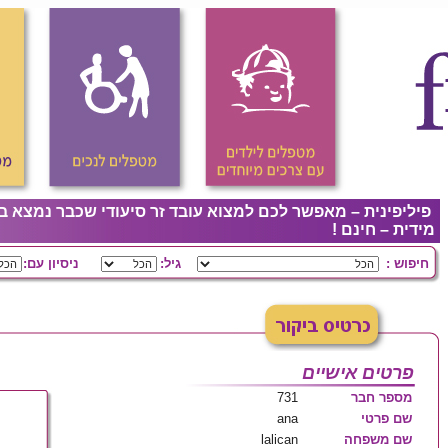
פיליפינית – מאפשר לכם למצוא עובד זר סיעודי שכבר נמצא ב
מידית – חינם !
חיפוש :
גיל:
ניסיון עם:
פרטים אישיים
מספר חבר
731
שם פרטי
ana
שם משפחה
lalican