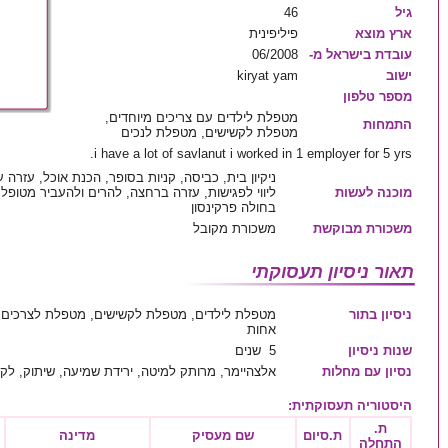
גיל
46
ארץ מוצא
פיליפינית
עובדת בישראל מ-
06/2008
ישוב
kiryat yam
מספר טלפון
מטפלת לילדים עם צריכים מיוחדים,
התמחות
מטפלת לקשישים, מטפלת לנכים
i have a lot of savlanut i worked in 1 employer for 5 yrs.
ניקיון בית, כביסה, קניות בסופר, הכנת אוכל, עזרה
מוכנה לעשות
ליווי לפגישות, עזרה ברחצה, להרים ולהעביר מטופל
בחולה פרקינסון
משכורת מבוקשת
משכורת מקובל
תאור ניסיון תעסוקתי
ניסיון בתור
מטפלת לילדים, מטפלת לקשישים, מטפלת לצרכים מ
אחות
שנות ניסיון
5 שנים
נסיון עם מחלות
אלצהיימר, מרותק למיטה, ירידת שמיעה, שיתוק, לק
היסטוריה תעסוקתית
:
ת.
ת.סיום
שם מעסיק
מדינה
התחלה