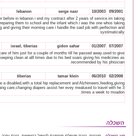
lebanon
serge nasr
10/2003
09/2001
r before in lebanon i end my contract after 2 years of service.im taking
preparing them to school and the infant which i was the one whos taking
g and giving their morning care i handle the said job with perfection and
systimatically
israel, tiberias
gidon sahar
01/2007
07/2007
e of him just for a couple of months till he passed away.used to give
keeping clean at alll times due to his bed soars.giving his medicines as
recommended by his phisician.
tiberias
tamar klein
06/2010
02/2008
e a disabled,with a total hip replacement and Alzhimeers,feeding,giving
ng care,changing diapers assist her evey mealused to travel with he 3
times a week to moadon.
השכלה
סוג השכלה
תיכונית, קורס מטפלת מוסמכת לטיפול בקשישים, קורס עזרה ר