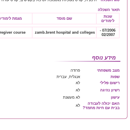
תאור השכלה
שנות
שם מוסד
מגמת לימודי
לימודים
07/2006 -
regiver course
zamb.brent hospital and colleges
02/2007
מידע נוסף
מצב משפחתי
פרודה
שפות
אנגלית, עברית
רישום פלילי
לא
רשיון נהיגה
לא
עישון
לא מעשנת
האם יכולה לעבודה
לא
בבית עם חיות מחמד?