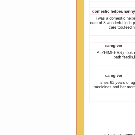
domestic helper/nanny
i was a domestic helpe
care of 3 wonderful kids 
care too.feedin
caregiver
ALZHIMEERS,i took car
bath feedin,
caregiver
shes 83 years of ag
medicines and her morni
אשונה, קורס החייה