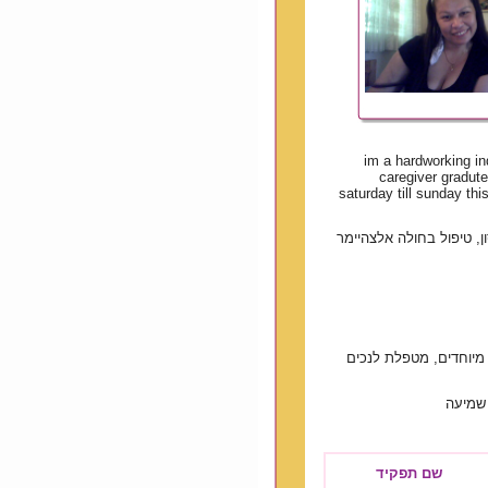
im a hardworking ind
caregiver gradute 
saturday till sunday thi
ן, טיפול בחולה אלצהיימר
יוחדים, מטפלת לנכים
ת שמיעה
שם תפקיד