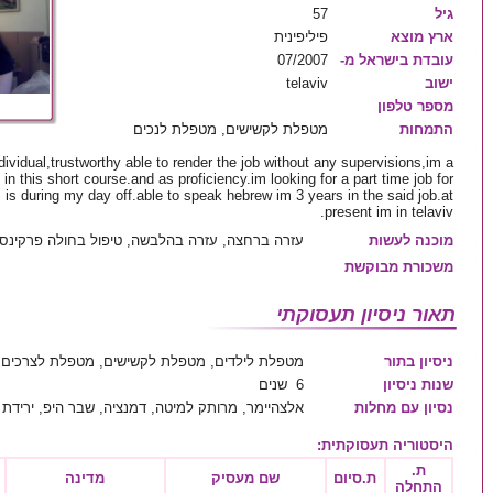
57
גיל
ארץ מוצא
פיליפינית
07/2007
עובדת בישראל מ-
telaviv
ישוב
מספר טלפון
התמחות
מטפלת לקשישים, מטפלת לנכים
ividual,trustworthy able to render the job without any supervisions,im a
in this short course.and as proficiency.im looking for a part time job for
s is during my day off.able to speak hebrew im 3 years in the said job.at
present im in telaviv.
מוכנה לעשות
עזרה ברחצה, עזרה בהלבשה, טיפול בחולה פרקינסו
משכורת מבוקשת
תאור ניסיון תעסוקתי
ניסיון בתור
מטפלת לילדים, מטפלת לקשישים, מטפלת לצרכים מ
שנות ניסיון
6 שנים
נסיון עם מחלות
אלצהיימר, מרותק למיטה, דמנציה, שבר היפ, יריד
:
היסטוריה תעסוקתית
ת.
ת.סיום
שם מעסיק
מדינה
התחלה