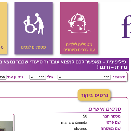
פיליפינית – מאפשר לכם למצוא עובד זר סיעודי שכבר נמצא ב
מידית – חינם !
חיפוש :
גיל:
ניסיון עם:
פרטים אישיים
50
מספר חבר
maria antonieta
שם פרטי
oliveros
שם משפחה